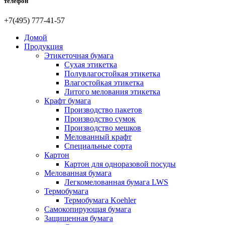
телефон
+7(495) 777-41-57
Домой
Продукция
Этикеточная бумага
Сухая этикетка
Полувлагостойкая этикетка
Влагостойкая этикетка
Литого мелования этикетка
Крафт бумага
Производство пакетов
Производство сумок
Производство мешков
Мелованный крафт
Специальные сорта
Картон
Картон для одноразовой посуды
Мелованная бумага
Легкомелованная бумага LWS
Термобумага
Термобумага Koehler
Самокопирующая бумага
Защищенная бумага