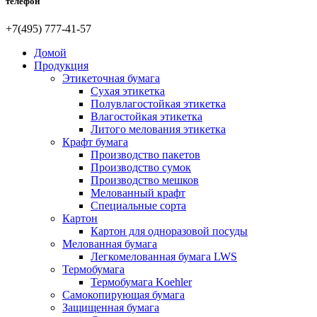
телефон
+7(495) 777-41-57
Домой
Продукция
Этикеточная бумага
Сухая этикетка
Полувлагостойкая этикетка
Влагостойкая этикетка
Литого мелования этикетка
Крафт бумага
Производство пакетов
Производство сумок
Производство мешков
Мелованный крафт
Специальные сорта
Картон
Картон для одноразовой посуды
Мелованная бумага
Легкомелованная бумага LWS
Термобумага
Термобумага Koehler
Самокопирующая бумага
Защищенная бумага