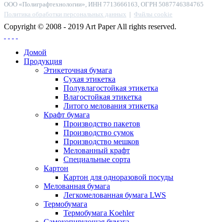
ООО «Полиграфтехнологии», ИНН 7713666163, ОГРН 5087746384765
Политика обработки персональных данных
|
Файлы cookie
Copyright © 2008 - 2019 Art Paper All rights reserved.
Домой
Продукция
Этикеточная бумага
Сухая этикетка
Полувлагостойкая этикетка
Влагостойкая этикетка
Литого мелования этикетка
Крафт бумага
Производство пакетов
Производство сумок
Производство мешков
Мелованный крафт
Специальные сорта
Картон
Картон для одноразовой посуды
Мелованная бумага
Легкомелованная бумага LWS
Термобумага
Термобумага Koehler
Самокопирующая бумага