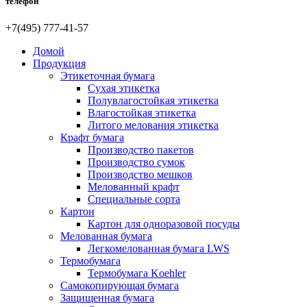
телефон
+7(495) 777-41-57
Домой
Продукция
Этикеточная бумага
Сухая этикетка
Полувлагостойкая этикетка
Влагостойкая этикетка
Литого мелования этикетка
Крафт бумага
Производство пакетов
Производство сумок
Производство мешков
Мелованный крафт
Специальные сорта
Картон
Картон для одноразовой посуды
Мелованная бумага
Легкомелованная бумага LWS
Термобумага
Термобумага Koehler
Самокопирующая бумага
Защищенная бумага