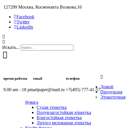
127299 Москва, Космонавта Волкова,16
Facebook
Twitter
LinkedIn
Искать...
время работы
email
телефон
Домой
9.00 am - 18 pm
artpaper@mail.ru
+7(495) 777-41-57
Продукция
Этикеточная
бумага
Сухая этикетка
Полувлагостойкая этикетка
Влагостойкая этикетка
Литого мелования этикетка
Крафт бумага