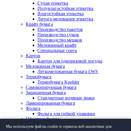
Сухая этикетка
Полувлагостойкая этикетка
Влагостойкая этикетка
Литого мелования этикетка
Крафт бумага
Производство пакетов
Производство сумок
Производство мешков
Мелованный крафт
Специальные сорта
Картон
Картон для одноразовой посуды
Мелованная бумага
Легкомелованная бумага LWS
Термобумага
Термобумага Koehler
Самокопирующая бумага
Защищенная бумага
Стандартные водяные знаки
Ламинированная бумага
Фольга
Фольга для гибкой упаковки
Офсетная бумага
Специальные сорта бумаг
Мы используем файлы cookie и сервисы веб-аналитики для
Пленка