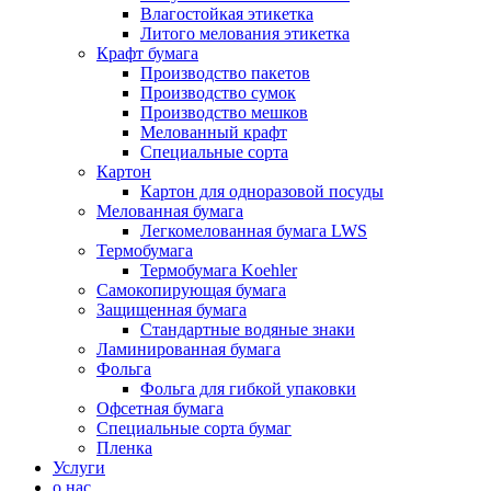
Влагостойкая этикетка
Литого мелования этикетка
Крафт бумага
Производство пакетов
Производство сумок
Производство мешков
Мелованный крафт
Специальные сорта
Картон
Картон для одноразовой посуды
Мелованная бумага
Легкомелованная бумага LWS
Термобумага
Термобумага Koehler
Самокопирующая бумага
Защищенная бумага
Стандартные водяные знаки
Ламинированная бумага
Фольга
Фольга для гибкой упаковки
Офсетная бумага
Специальные сорта бумаг
Пленка
Услуги
о нас