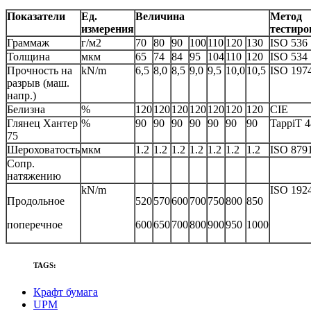
Показатели
Ед.
Величина
Метод
измерения
тестиро
Граммаж
г/м2
70
80
90
100
110
120
130
ISO 536
Толщина
мкм
65
74
84
95
104
110
120
ISO 534
Прочность на
kN/m
6,5
8,0
8,5
9,0
9,5
10,0
10,5
ISO 197
разрыв (маш.
напр.)
Белизна
%
120
120
120
120
120
120
120
CIE
Глянец Хантер
%
90
90
90
90
90
90
90
TappiT 
75
Шероховатость
мкм
1.2
1.2
1.2
1.2
1.2
1.2
1.2
ISO 879
Сопр.
натяжению
kN/m
ISO 192
Продольное
520
570
600
700
750
800
850
поперечное
600
650
700
800
900
950
1000
TAGS:
Крафт бумага
UPM