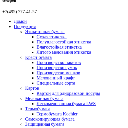
телефон
+7(495) 777-41-57
Домой
Продукция
Этикеточная бумага
Сухая этикетка
Полувлагостойкая этикетка
Влагостойкая этикетка
Литого мелования этикетка
Крафт бумага
Производство пакетов
Производство сумок
Производство мешков
Мелованный крафт
Специальные сорта
Картон
Картон для одноразовой посуды
Мелованная бумага
Легкомелованная бумага LWS
Термобумага
Термобумага Koehler
Самокопирующая бумага
Защищенная бумага